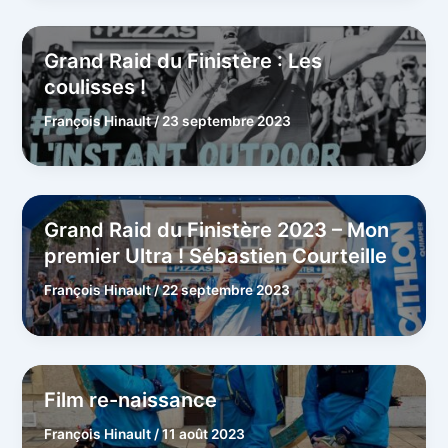
Grand Raid du Finistère : Les
coulisses !
François Hinault
/
23 septembre 2023
Grand Raid du Finistère 2023 – Mon
premier Ultra ! Sébastien Courteille
François Hinault
/
22 septembre 2023
Film re-naissance
François Hinault
/
11 août 2023