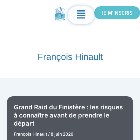
Aller
Menu
au
JE M'INSCRIS
contenu
François Hinault
Grand Raid du Finistère : les risques
à connaître avant de prendre le
départ
François Hinault
/
8 juin 2026