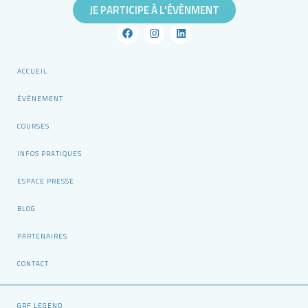
JE PARTICIPE À L'ÉVÈNMENT
F
I
L
a
n
i
c
s
n
e
t
k
b
a
e
ACCUEIL
o
g
d
o
r
i
ÉVÈNEMENT
k
a
n
m
COURSES
INFOS PRATIQUES
ESPACE PRESSE
BLOG
PARTENAIRES
CONTACT
GRF LEGEND